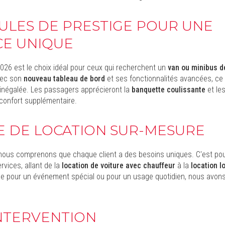
ULES DE PRESTIGE POUR UNE
CE UNIQUE
26 est le choix idéal pour ceux qui recherchent un
van ou minibus d
vec son
nouveau tableau de bord
et ses fonctionnalités avancées, ce
inégalée. Les passagers apprécieront la
banquette coulissante
et le
confort supplémentaire.
E DE LOCATION SUR-MESURE
us comprenons que chaque client a des besoins uniques. C'est po
vices, allant de la
location de voiture avec chauffeur
à la
location 
le pour un événement spécial ou pour un usage quotidien, nous avons
INTERVENTION