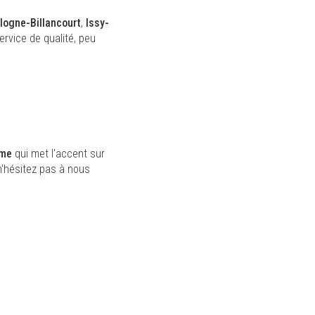
logne-Billancourt
,
Issy-
ervice de qualité, peu
mme
qui met l'accent sur
 n'hésitez pas à nous