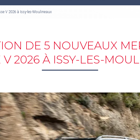
se V 2026 à Issy-les-Moulineaux
ION DE 5 NOUVEAUX M
 V 2026 À ISSY-LES-MOU