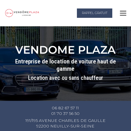
Aller
au
RAPPEL GRATUIT
contenu
principal
Entreprise de location de voiture haut de
gamme
Location avec ou sans chauffeur
06 82 67 57 11
01 70 37 56 50
191/195 AVENUE CHARLES DE GAULLE
92200 NEUILLY-SUR-SEINE