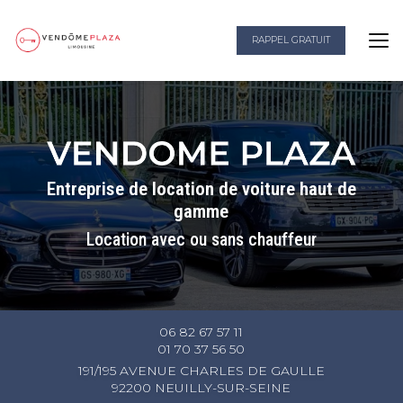
Aller
au
RAPPEL GRATUIT
contenu
principal
Entreprise de location de voiture haut de
gamme
Location avec ou sans chauffeur
06 82 67 57 11
01 70 37 56 50
191/195 AVENUE CHARLES DE GAULLE
92200 NEUILLY-SUR-SEINE