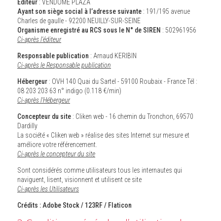
Éditeur
: VENDOME PLAZA
Ayant son siège social à l’adresse suivante
: 191/195 avenue
Charles de gaulle - 92200 NEUILLY-SUR-SEINE
Organisme enregistré au RCS sous le N° de SIREN
: 502961956
Ci-après l'éditeur
Responsable publication
: Arnaud KERIBIN
Ci-après le Responsable publication
Hébergeur
: OVH 140 Quai du Sartel - 59100 Roubaix - France Tél :
08 203 203 63 n° indigo (0.118 €/min)
Ci-après l'Hébergeur
Concepteur du site
: Cliken web - 16 chemin du Tronchon, 69570
Dardilly
La société « Cliken web » réalise des sites Internet sur mesure et
améliore votre référencement.
Ci-après le concepteur du site
Sont considérés comme utilisateurs tous les internautes qui
naviguent, lisent, visionnent et utilisent ce site
Ci-après les Utilisateurs
Crédits : Adobe Stock / 123RF / Flaticon