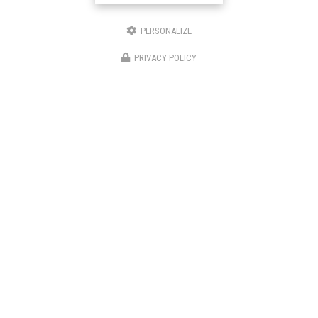
À BOULOGNE-BILLANCOURT
191/195 Avenue Charles de Gaulle
PERSONALIZE
92200 Neuilly-sur-Seine
PRIVACY POLICY
06 82 67 57 11
01 70 37 56 50
SUIVEZ-NOUS SUR LES RÉSEAUX SOCIAUX
ENVOYEZ UN MESSAGE
Prénom