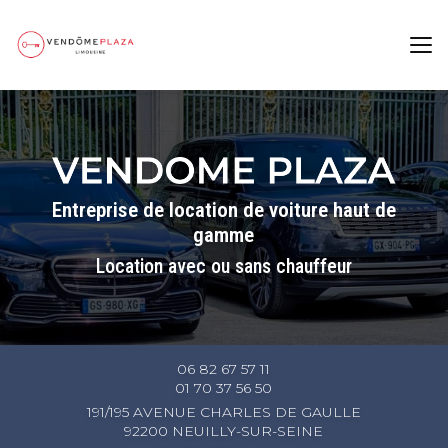
Aller
au
contenu
principal
Entreprise de location de voiture haut de
gamme
Location avec ou sans chauffeur
06 82 67 57 11
01 70 37 56 50
191/195 AVENUE CHARLES DE GAULLE
92200 NEUILLY-SUR-SEINE