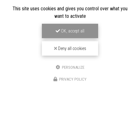
This site uses cookies and gives you control over what you
LOCATION DE VOITURE HAUT DE GAMME
want to activate
À BOULOGNE-BILLANCOURT
191/195 Avenue Charles de Gaulle
OK, accept all
92200 Neuilly-sur-Seine
06 82 67 57 11
Deny all cookies
01 70 37 56 50
SUIVEZ-NOUS SUR LES RÉSEAUX SOCIAUX
PERSONALIZE
PRIVACY POLICY
ENVOYEZ UN MESSAGE
Prénom