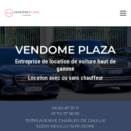
Aller
au
contenu
principal
Entreprise de location de voiture haut de
gamme
Location avec ou sans chauffeur
06 82 67 57 11
01 70 37 56 50
191/195 AVENUE CHARLES DE GAULLE
92200 NEUILLY-SUR-SEINE