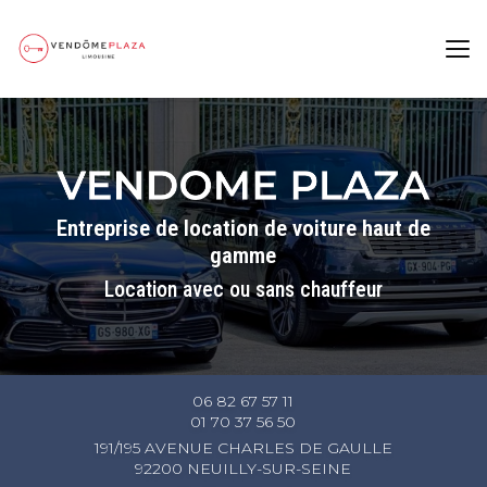
Aller
au
contenu
principal
Entreprise de location de voiture haut de
gamme
Location avec ou sans chauffeur
06 82 67 57 11
01 70 37 56 50
191/195 AVENUE CHARLES DE GAULLE
92200 NEUILLY-SUR-SEINE