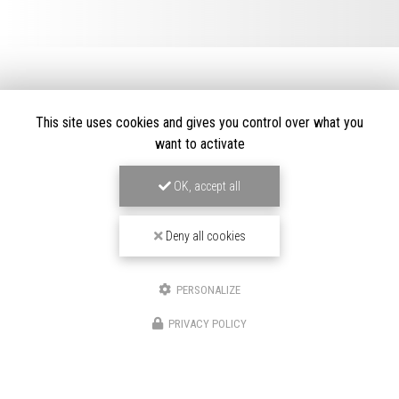
This site uses cookies and gives you control over what you
want to activate
LOCATION DE VOITURE HAUT DE GAMME
OK, accept all
À BOULOGNE-BILLANCOURT
191/195 Avenue Charles de Gaulle
Deny all cookies
92200 Neuilly-sur-Seine
06 82 67 57 11
01 70 37 56 50
PERSONALIZE
SUIVEZ-NOUS SUR LES RÉSEAUX SOCIAUX
PRIVACY POLICY