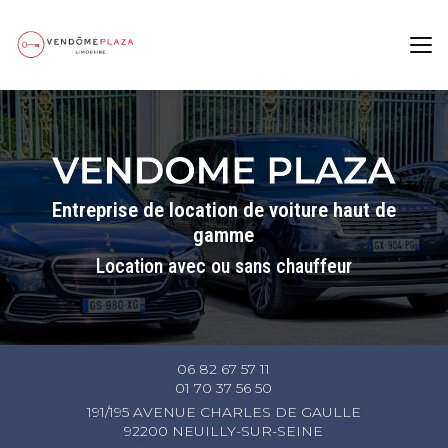
Aller
au
contenu
principal
Entreprise de location de voiture haut de
gamme
Location avec ou sans chauffeur
06 82 67 57 11
01 70 37 56 50
191/195 AVENUE CHARLES DE GAULLE
92200 NEUILLY-SUR-SEINE