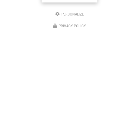
À BOULOGNE-BILLANCOURT
191/195 Avenue Charles de Gaulle
PERSONALIZE
92200 Neuilly-sur-Seine
PRIVACY POLICY
06 82 67 57 11
01 70 37 56 50
SUIVEZ-NOUS SUR LES RÉSEAUX SOCIAUX
ENVOYEZ UN MESSAGE
Prénom