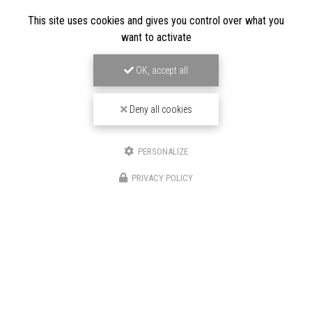
This site uses cookies and gives you control over what you
want to activate
OK, accept all
Deny all cookies
PERSONALIZE
LOCATION DE VOITURE HAUT DE GAMME
PRIVACY POLICY
À BOULOGNE-BILLANCOURT
191/195 Avenue Charles de Gaulle
92200 Neuilly-sur-Seine
06 82 67 57 11
01 70 37 56 50
SUIVEZ-NOUS SUR LES RÉSEAUX SOCIAUX