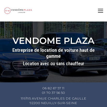
Aller
au
contenu
principal
Entreprise de location de voiture haut de
gamme
Location avec ou sans chauffeur
06 82 67 57 11
01 70 37 56 50
191/195 AVENUE CHARLES DE GAULLE
92200 NEUILLY-SUR-SEINE