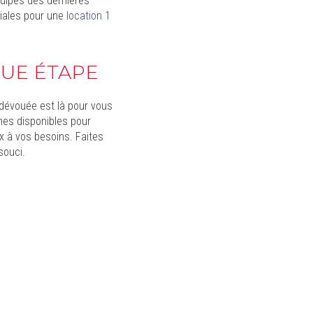
quipés des dernières
ciales pour une
location 1
QUE ÉTAPE
 dévouée est là pour vous
mmes disponibles pour
x à vos besoins. Faites
souci.