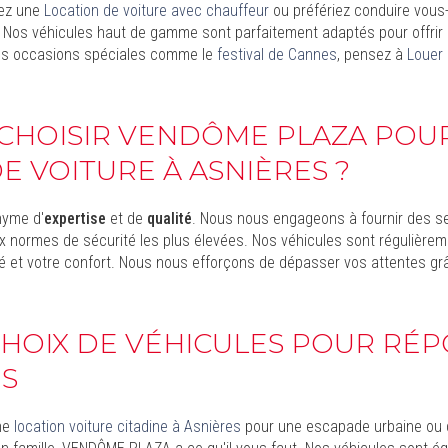
iez une
Location de voiture avec chauffeur
ou préfériez conduire vou
. Nos véhicules haut de gamme sont parfaitement adaptés pour offrir
des occasions spéciales comme le
festival de Cannes
, pensez à
Louer
CHOISIR VENDÔME PLAZA POU
E VOITURE À ASNIÈRES ?
nyme d'
expertise
et de
qualité
. Nous nous engageons à fournir des s
 normes de sécurité les plus élevées. Nos véhicules sont régulièreme
ité et votre confort. Nous nous efforçons de dépasser vos attentes 
CHOIX DE VÉHICULES POUR RÉ
NS
ne
location voiture citadine à Asnières
pour une escapade urbaine ou d