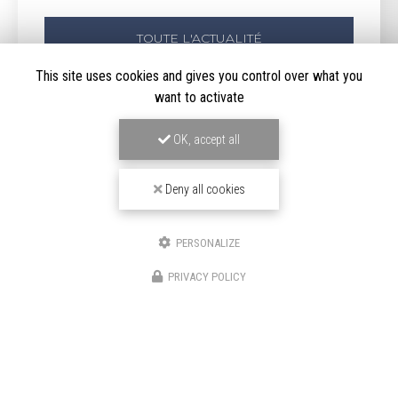
TOUTE L'ACTUALITÉ
This site uses cookies and gives you control over what you
want to activate
OK, accept all
Deny all cookies
PERSONALIZE
PRIVACY POLICY
LOCATION DE VOITURE HAUT DE GAMME
À BOULOGNE-BILLANCOURT
191/195 Avenue Charles de Gaulle
92200 Neuilly-sur-Seine
06 82 67 57 11
01 70 37 56 50