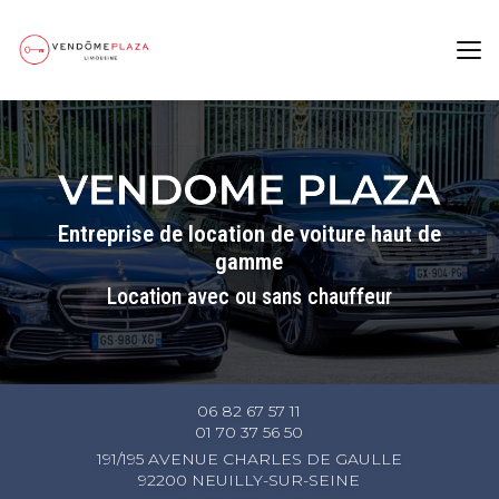
Aller
au
contenu
principal
Entreprise de location de voiture haut de
gamme
Location avec ou sans chauffeur
06 82 67 57 11
01 70 37 56 50
191/195 AVENUE CHARLES DE GAULLE
92200 NEUILLY-SUR-SEINE