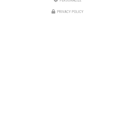
PERSONALIZE
06 82 67 57 11
PRIVACY POLICY
01 70 37 56 50
SUIVEZ-NOUS SUR LES RÉSEAUX SOCIAUX
ENVOYEZ UN MESSAGE
Prénom
Il reste
44
caractère(s)
Nom