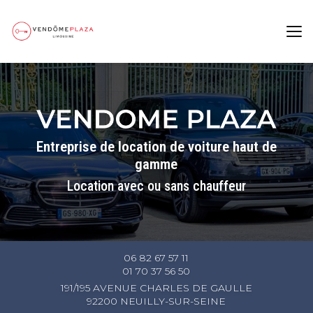
Aller
au
contenu
principal
Entreprise de location de voiture haut de
gamme
Location avec ou sans chauffeur
06 82 67 57 11
01 70 37 56 50
191/195 AVENUE CHARLES DE GAULLE
92200 NEUILLY-SUR-SEINE