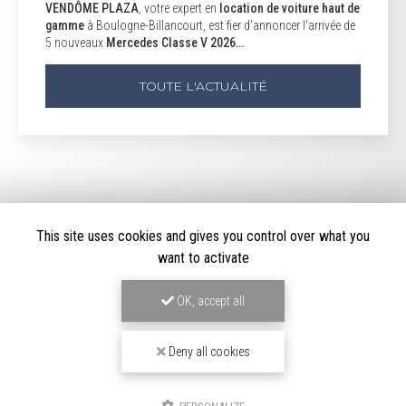
VENDÔME PLAZA
, votre expert en
location de voiture haut de
gamme
à Boulogne-Billancourt, est fier d'annoncer l'arrivée de
5 nouveaux
Mercedes Classe V 2026…
TOUTE L'ACTUALITÉ
This site uses cookies and gives you control over what you
want to activate
OK, accept all
LOCATION DE VOITURE HAUT DE GAMME
Deny all cookies
À BOULOGNE-BILLANCOURT
191/195 Avenue Charles de Gaulle
92200 Neuilly-sur-Seine