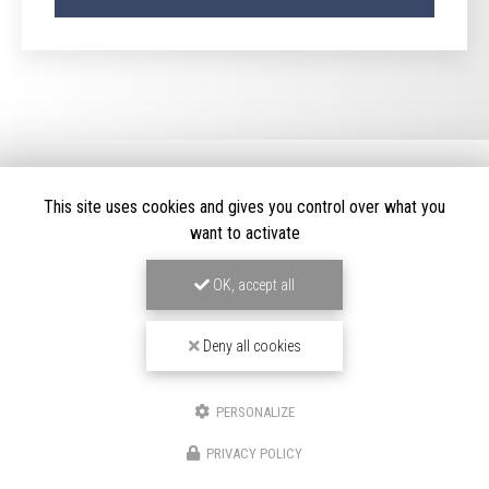
This site uses cookies and gives you control over what you
want to activate
OK, accept all
LOCATION DE VOITURE HAUT DE GAMME
À BOULOGNE-BILLANCOURT
Deny all cookies
191/195 Avenue Charles de Gaulle
92200 Neuilly-sur-Seine
06 82 67 57 11
PERSONALIZE
01 70 37 56 50
PRIVACY POLICY
SUIVEZ-NOUS SUR LES RÉSEAUX SOCIAUX