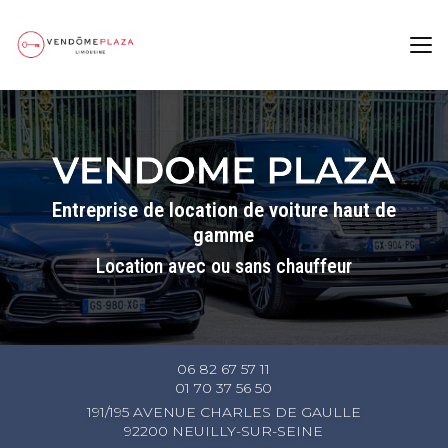
Aller
au
contenu
principal
Entreprise de location de voiture haut de
gamme
Location avec ou sans chauffeur
06 82 67 57 11
01 70 37 56 50
191/195 AVENUE CHARLES DE GAULLE
92200 NEUILLY-SUR-SEINE