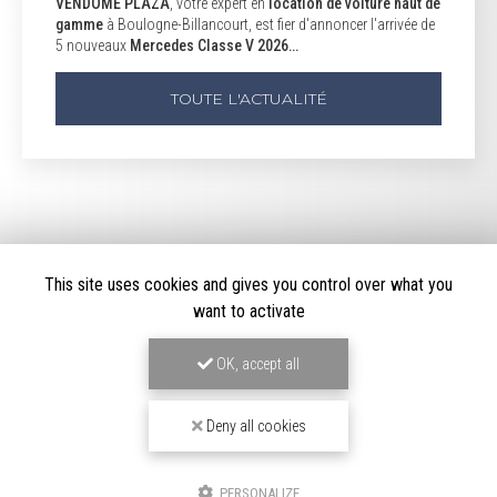
VENDÔME PLAZA
, votre expert en
location de voiture haut de
gamme
à Boulogne-Billancourt, est fier d'annoncer l'arrivée de
5 nouveaux
Mercedes Classe V 2026…
TOUTE L'ACTUALITÉ
This site uses cookies and gives you control over what you
want to activate
OK, accept all
LOCATION DE VOITURE HAUT DE GAMME
Deny all cookies
À BOULOGNE-BILLANCOURT
191/195 Avenue Charles de Gaulle
92200 Neuilly-sur-Seine
PERSONALIZE