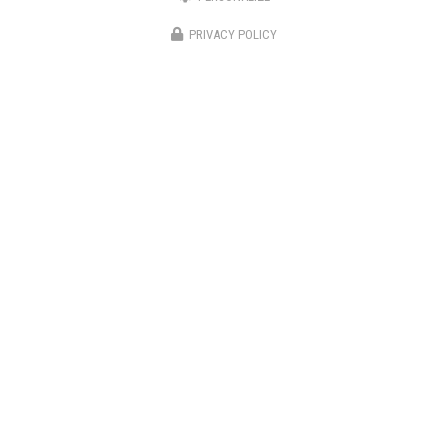
06 82 67 57 11
PRIVACY POLICY
01 70 37 56 50
SUIVEZ-NOUS SUR LES RÉSEAUX SOCIAUX
ENVOYEZ UN MESSAGE
Prénom
Il reste
44
caractère(s)
Nom