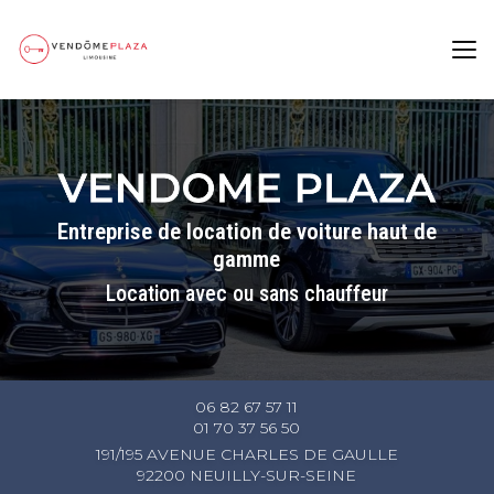
Aller
au
contenu
principal
Entreprise de location de voiture haut de
gamme
Location avec ou sans chauffeur
06 82 67 57 11
01 70 37 56 50
191/195 AVENUE CHARLES DE GAULLE
92200 NEUILLY-SUR-SEINE