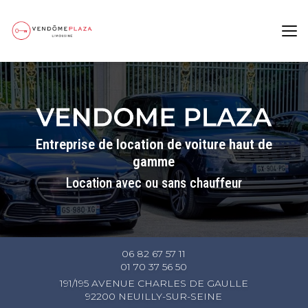
Aller
au
contenu
principal
Entreprise de location de voiture haut de
gamme
Location avec ou sans chauffeur
06 82 67 57 11
01 70 37 56 50
191/195 AVENUE CHARLES DE GAULLE
92200 NEUILLY-SUR-SEINE