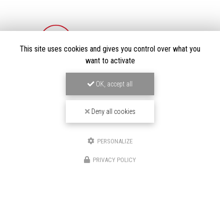
This site uses cookies and gives you control over what you
want to activate
LOCATION DE VOITURE HAUT DE GAMME
À BOULOGNE-BILLANCOURT
OK, accept all
191/195 Avenue Charles de Gaulle
92200 Neuilly-sur-Seine
Deny all cookies
06 82 67 57 11
01 70 37 56 50
PERSONALIZE
SUIVEZ-NOUS SUR LES RÉSEAUX SOCIAUX
PRIVACY POLICY