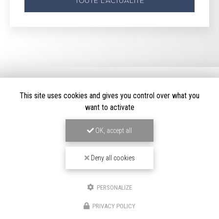
TOUTE L'ACTUALITÉ
This site uses cookies and gives you control over what you
want to activate
OK, accept all
LOCATION DE VOITURE HAUT DE GAMME
À BOULOGNE-BILLANCOURT
Deny all cookies
191/195 Avenue Charles de Gaulle
92200 Neuilly-sur-Seine
PERSONALIZE
06 82 67 57 11
01 70 37 56 50
PRIVACY POLICY
SUIVEZ-NOUS SUR LES RÉSEAUX SOCIAUX