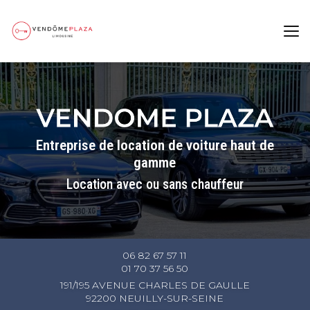
Aller
au
contenu
principal
Entreprise de location de voiture haut de
gamme
Location avec ou sans chauffeur
06 82 67 57 11
01 70 37 56 50
191/195 AVENUE CHARLES DE GAULLE
92200 NEUILLY-SUR-SEINE